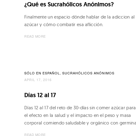
s
¿Qué es Sucrahólicos Anónimos?
s
–
Finalmente un espacio dónde hablar de la adiccion al
S
t
azúcar y cómo combatir esa aflicción.
p
s
READ MORE
r
n
o
u
a
t
SÓLO EN ESPAÑOL
SUCRAHÓLICOS ANÓNIMOS
v
s
APRIL 17, 2016
&
i
Días 12 al 17
M
g
i
Días 12 al 17 del reto de 30-días sin comer azúcar para
el efecto en la salud y el impacto en el peso y masa
c
a
corporal comiendo saludable y orgánico con germin
r
READ MORE