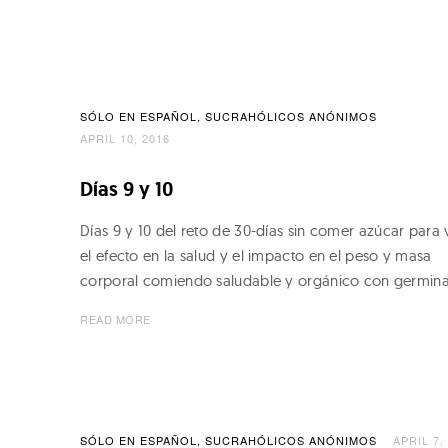
t
o
g
i
r
o
e
SÓLO EN ESPAÑOL
SUCRAHÓLICOS ANÓNIMOS
e
n
APRIL 10, 2016
n
Días 9 y 10
s
Días 9 y 10 del reto de 30-días sin comer azúcar para 
–
el efecto en la salud y el impacto en el peso y masa
N
corporal comiendo saludable y orgánico con germin
a
READ MORE
t
u
r
e
SÓLO EN ESPAÑOL
SUCRAHÓLICOS ANÓNIMOS
APRIL 7,