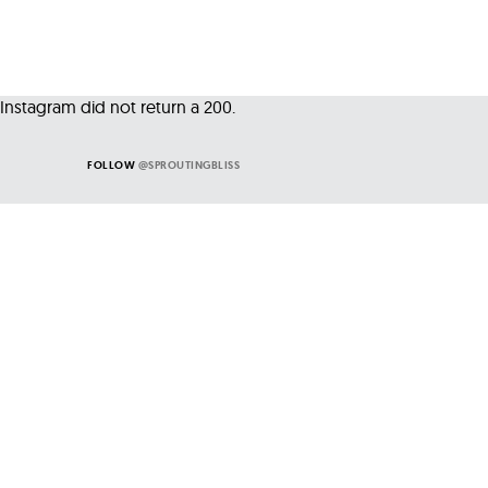
Instagram did not return a 200.
FOLLOW
@SPROUTINGBLISS
EATINGSPROUTS
Organic vs Non Organic Foods, choose wisely!