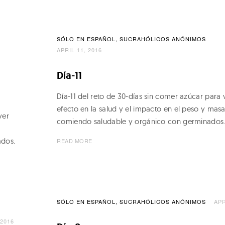
SÓLO EN ESPAÑOL
SUCRAHÓLICOS ANÓNIMOS
APRIL 11, 2016
Día-11
Día-11 del reto de 30-días sin comer azúcar para v
efecto en la salud y el impacto en el peso y mas
ver
comiendo saludable y orgánico con germinados
ados.
READ MORE
SÓLO EN ESPAÑOL
SUCRAHÓLICOS ANÓNIMOS
APR
 2016