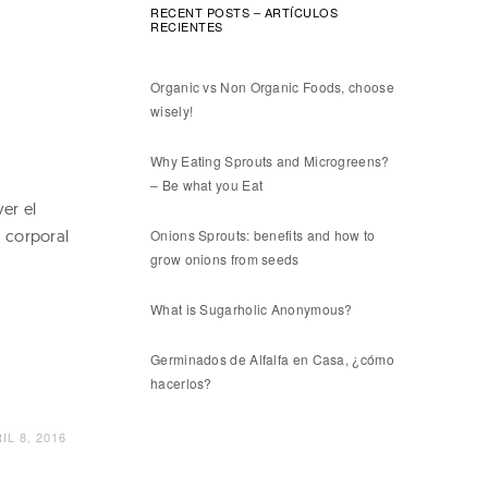
RECENT POSTS – ARTÍCULOS
RECIENTES
Organic vs Non Organic Foods, choose
wisely!
Why Eating Sprouts and Microgreens?
– Be what you Eat
er el
a corporal
Onions Sprouts: benefits and how to
grow onions from seeds
.
What is Sugarholic Anonymous?
Germinados de Alfalfa en Casa, ¿cómo
hacerlos?
IL 8, 2016