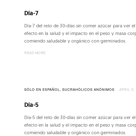
'
Día-7
s
Día-7 del reto de 30-días sin comer azúcar para ver el
L
efecto en la salud y el impacto en el peso y masa cor
i
comiendo saludable y orgánico con germinados.
v
READ MORE
i
n
g
F
SÓLO EN ESPAÑOL
SUCRAHÓLICOS ANÓNIMOS
APRIL 5,
o
Día-5
o
d
Día-5 del reto de 30-días sin comer azúcar para ver el
efecto en la salud y el impacto en el peso y masa cor
s
comiendo saludable y orgánico con germinados.