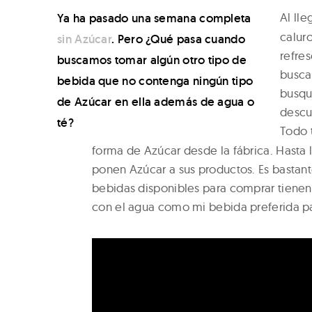
r
Al lle
Ya ha pasado una semana completa
o
calur
sin Azúcar
. Pero ¿Qué pasa cuando
g
refre
buscamos tomar algún otro tipo de
r
busca
bebida que no contenga ningún tipo
e
busqu
de Azúcar en ella además de agua o
descu
e
té?
Todo 
n
forma de Azúcar desde la fábrica. Hasta
s
ponen Azúcar a sus productos. Es bastant
–
bebidas disponibles para comprar tiene
con el agua como mi bebida preferida pa
N
a
t
u
r