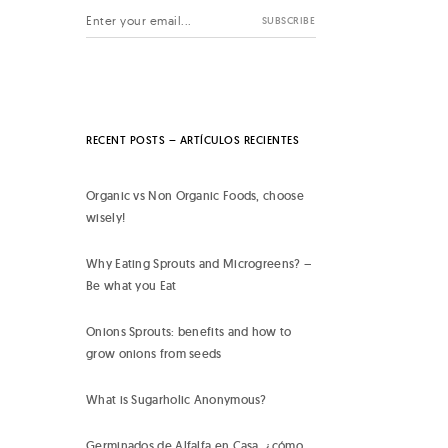
RECENT POSTS – ARTÍCULOS RECIENTES
Organic vs Non Organic Foods, choose
wisely!
Why Eating Sprouts and Microgreens? –
Be what you Eat
Onions Sprouts: benefits and how to
grow onions from seeds
What is Sugarholic Anonymous?
Germinados de Alfalfa en Casa, ¿cómo