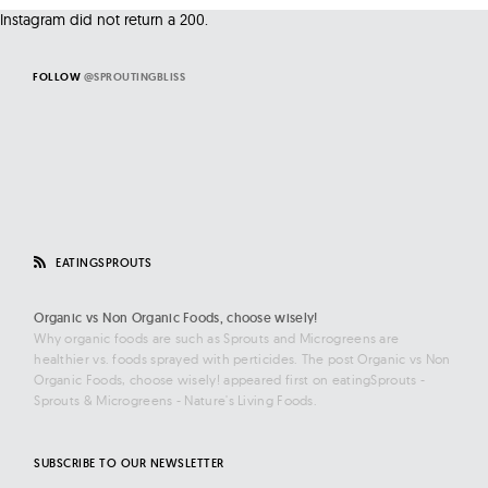
Instagram did not return a 200.
FOLLOW
@SPROUTINGBLISS
EATINGSPROUTS
Organic vs Non Organic Foods, choose wisely!
Why organic foods are such as Sprouts and Microgreens are
healthier vs. foods sprayed with perticides. The post Organic vs Non
Organic Foods, choose wisely! appeared first on eatingSprouts -
Sprouts & Microgreens - Nature's Living Foods.
SUBSCRIBE TO OUR NEWSLETTER