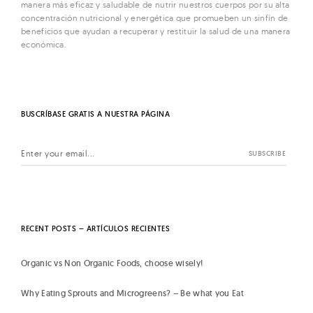
manera más eficaz y saludable de nutrir nuestros cuerpos por su alta
concentración nutricional y energética que promueben un sinfín de
beneficios que ayudan a recuperar y restituir la salud de una manera
económica.
BUSCRÍBASE GRATIS A NUESTRA PÁGINA
RECENT POSTS – ARTÍCULOS RECIENTES
Organic vs Non Organic Foods, choose wisely!
Why Eating Sprouts and Microgreens? – Be what you Eat