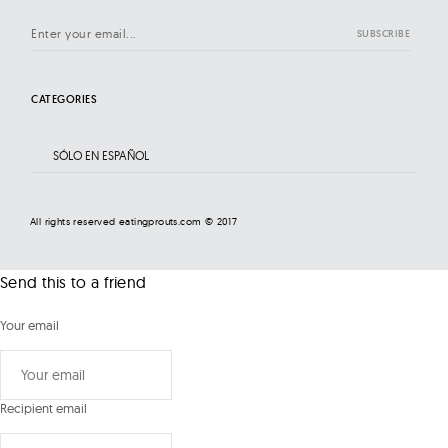
CATEGORIES
C
a
t
e
All rights reserved eatingprouts.com © 2017
g
o
r
Send this to a friend
i
e
s
Your email
Recipient email