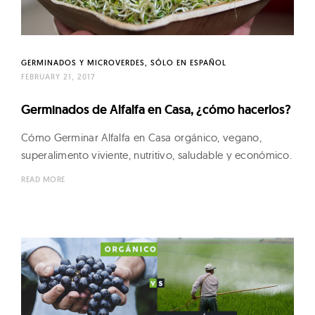
S
t
p
s
r
n
o
GERMINADOS Y MICROVERDES
SÓLO EN ESPAÑOL
FEBRUARY 21, 2017
u
a
t
Germinados de Alfalfa en Casa, ¿cómo hacerlos?
v
s
Cómo Germinar Alfalfa en Casa orgánico, vegano,
&
superalimento viviente, nutritivo, saludable y económico.
M
g
i
READ MORE
a
c
t
r
o
g
o
r
n
e