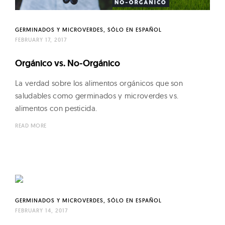
e
n
s
GERMINADOS Y MICROVERDES
SÓLO EN ESPAÑOL
FEBRUARY 17, 2017
–
N
Orgánico vs. No-Orgánico
a
La verdad sobre los alimentos orgánicos que son
t
saludables como germinados y microverdes vs.
u
alimentos con pesticida.
r
READ MORE
e
'
s
L
i
v
GERMINADOS Y MICROVERDES
SÓLO EN ESPAÑOL
FEBRUARY 14, 2017
i