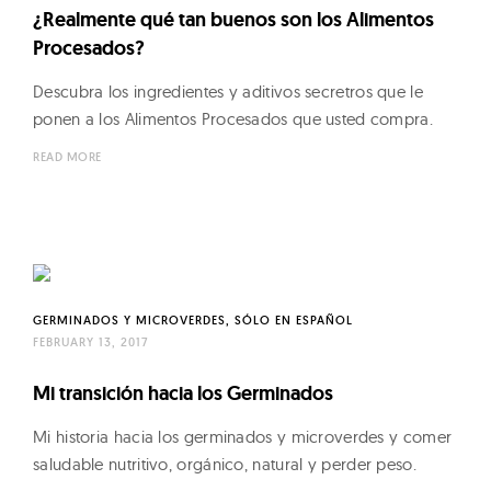
n
¿Realmente qué tan buenos son los Alimentos
g
Procesados?
F
Descubra los ingredientes y aditivos secretros que le
o
ponen a los Alimentos Procesados que usted compra.
o
d
READ MORE
s
GERMINADOS Y MICROVERDES
SÓLO EN ESPAÑOL
FEBRUARY 13, 2017
Mi transición hacia los Germinados
Mi historia hacia los germinados y microverdes y comer
saludable nutritivo, orgánico, natural y perder peso.