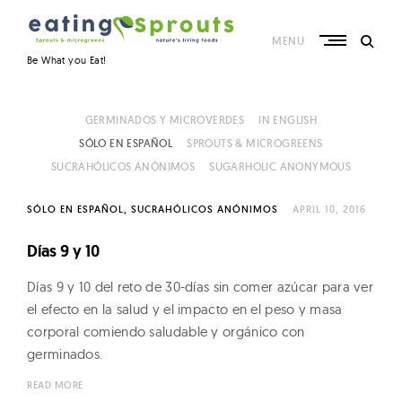
S
k
i
MENU
e
p
Be What you Eat!
t
a
o
t
c
o
GERMINADOS Y MICROVERDES
IN ENGLISH
i
n
SÓLO EN ESPAÑOL
SPROUTS & MICROGREENS
t
n
SUCRAHÓLICOS ANÓNIMOS
SUGARHOLIC ANONYMOUS
e
g
n
t
S
SÓLO EN ESPAÑOL
SUCRAHÓLICOS ANÓNIMOS
APRIL 10, 2016
p
Días 9 y 10
r
o
Días 9 y 10 del reto de 30-días sin comer azúcar para ver
u
P
el efecto en la salud y el impacto en el peso y masa
t
corporal comiendo saludable y orgánico con
o
germinados.
s
s
–
READ MORE