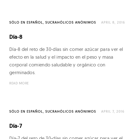
S
t
p
s
r
SÓLO EN ESPAÑOL
SUCRAHÓLICOS ANÓNIMOS
APRIL 8, 2016
n
o
u
Día-8
a
t
v
Día-8 del reto de 30-días sin comer azúcar para ver el
s
efecto en la salud y el impacto en el peso y masa
&
corporal comiendo saludable y orgánico con
M
g
germinados.
i
a
READ MORE
c
t
r
o
SÓLO EN ESPAÑOL
SUCRAHÓLICOS ANÓNIMOS
APRIL 7, 2016
g
o
r
Día-7
n
e
Día-7 del reto de 30-días sin comer azúcar para ver el