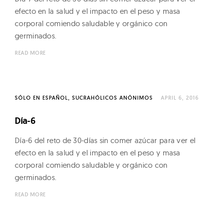
e
efecto en la salud y el impacto en el peso y masa
n
corporal comiendo saludable y orgánico con
s
germinados.
–
READ MORE
N
a
t
u
SÓLO EN ESPAÑOL
SUCRAHÓLICOS ANÓNIMOS
APRIL 6, 2016
r
Día-6
e
'
Día-6 del reto de 30-días sin comer azúcar para ver el
efecto en la salud y el impacto en el peso y masa
s
corporal comiendo saludable y orgánico con
L
germinados.
i
v
READ MORE
i