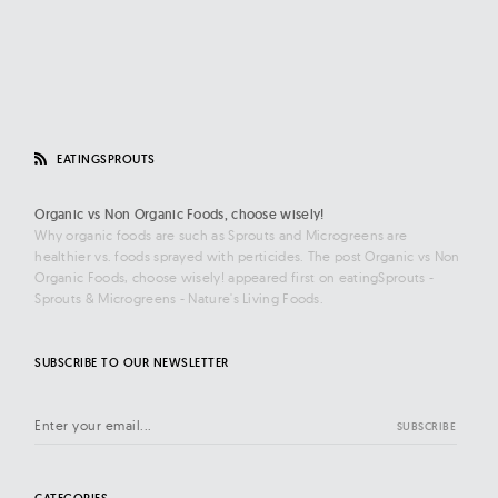
EATINGSPROUTS
Organic vs Non Organic Foods, choose wisely!
Why organic foods are such as Sprouts and Microgreens are
healthier vs. foods sprayed with perticides. The post Organic vs Non
Organic Foods, choose wisely! appeared first on eatingSprouts -
Sprouts & Microgreens - Nature's Living Foods.
SUBSCRIBE TO OUR NEWSLETTER