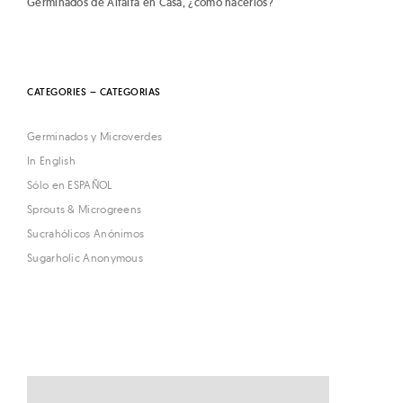
Germinados de Alfalfa en Casa, ¿cómo hacerlos?
CATEGORIES – CATEGORIAS
Germinados y Microverdes
In English
Sólo en ESPAÑOL
Sprouts & Microgreens
Sucrahólicos Anónimos
Sugarholic Anonymous