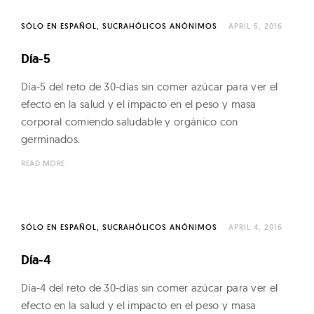
n
g
SÓLO EN ESPAÑOL
SUCRAHÓLICOS ANÓNIMOS
APRIL 5, 2016
F
Día-5
o
o
Día-5 del reto de 30-días sin comer azúcar para ver el
d
efecto en la salud y el impacto en el peso y masa
s
corporal comiendo saludable y orgánico con
germinados.
READ MORE
SÓLO EN ESPAÑOL
SUCRAHÓLICOS ANÓNIMOS
APRIL 4, 2016
Día-4
Día-4 del reto de 30-días sin comer azúcar para ver el
efecto en la salud y el impacto en el peso y masa